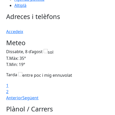
Altiplà
Adreces i telèfons
Accedeix
Meteo
Dissabte, 8 d’agost
Di
T.Màx: 35°
T.M
T.Min: 19°
T.M
Tarda
1
2
Anterior
Següent
Plànol / Carrers