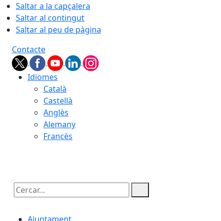
Saltar a la capçalera
Saltar al contingut
Saltar al peu de pàgina
Contacte
Idiomes
Català
Castellà
Anglès
Alemany
Francès
08.08.2026 | 03:49
Cercar:
Ajuntament