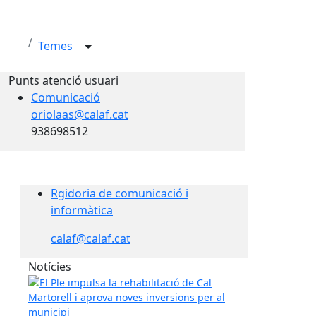
Temes
Punts atenció usuari
Comunicació
oriolaas@calaf.cat
938698512
Rgidoria de comunicació i
informàtica
calaf@calaf.cat
Notícies