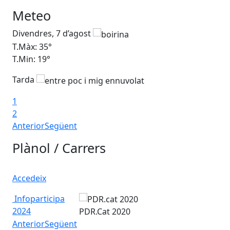
Meteo
Divendres, 7 d’agost
Dis
T.Màx: 35°
T.M
T.Min: 19°
T.M
Tarda
Ta
1
2
Anterior
Següent
Plànol / Carrers
Accedeix
Infoparticipa
2024
PDR.Cat 2020
Anterior
Següent