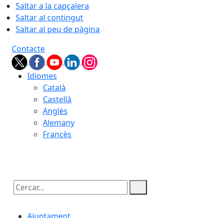
Saltar a la capçalera
Saltar al contingut
Saltar al peu de pàgina
Contacte
Idiomes
Català
Castellà
Anglès
Alemany
Francès
07.08.2026 | 06:25
Cercar:
Ajuntament