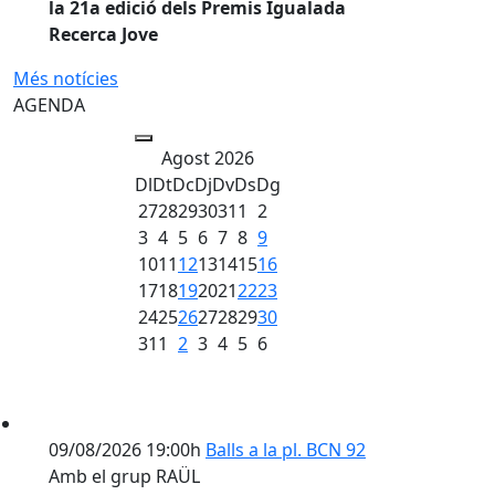
la 21a edició dels Premis Igualada
Recerca Jove
Més notícies
AGENDA
Agost 2026
Dl
Dt
Dc
Dj
Dv
Ds
Dg
27
28
29
30
31
1
2
3
4
5
6
7
8
9
10
11
12
13
14
15
16
17
18
19
20
21
22
23
24
25
26
27
28
29
30
31
1
2
3
4
5
6
09/08/2026 19:00h
Balls a la pl. BCN 92
Amb el grup RAÜL