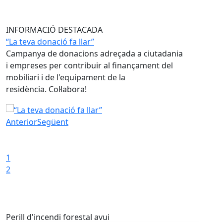
INFORMACIÓ DESTACADA
“La teva donació fa llar”
A l'agost,
Campanya de donacions adreçada a ciutadania
vacances!
r
i empreses per contribuir al finançament del
L'endevina
mobiliari i de l'equipament de la
a caminar,
residència. Col·labora!
aplaudien.
m’aclamave
“La teva donació fa llar”
fred arriba
Anterior
Següent
ces!
A l'agost,
Iniciar presentació
Aturar presentació
1
2
Perill d'incendi forestal avui