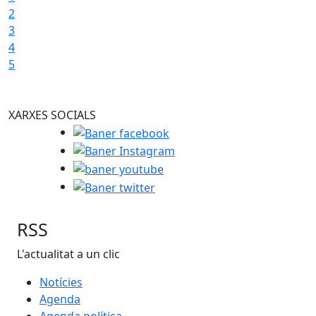
2
3
4
5
XARXES SOCIALS
Baner facebook
Baner Instagram
baner youtube
Baner twitter
RSS
L'actualitat a un clic
Notícies
Agenda
Agenda política