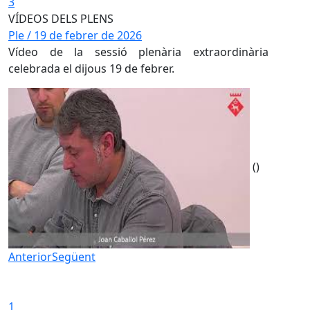
3
VÍDEOS DELS PLENS
Ple / 19 de febrer de 2026
Ple / 29
el
Vídeo de la sessió plenària extraordinària
Vídeo d
celebrada el dijous 19 de febrer.
dilluns 
()
Anterior
Següent
Iniciar presentació
Aturar presentació
1