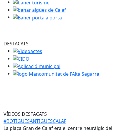
baner turisme
banar aigües de Calaf
Baner porta a porta
DESTACATS
Videoactes
CIDO
Aplicació municipal
logo Mancomunitat de l'Alta Segarra
VÍDEOS DESTACATS
#BOTIGUESANTIGUESCALAF
Vídeo h
La plaça Gran de Calaf era el centre neuràlgic del