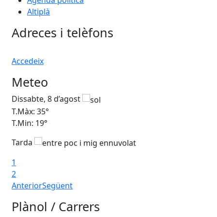
Altiplà
Adreces i telèfons
Accedeix
Meteo
Dissabte, 8 d’agost
Di
T.Màx: 35°
T.M
T.Min: 19°
T.M
Tarda
1
2
Anterior
Següent
Plànol / Carrers