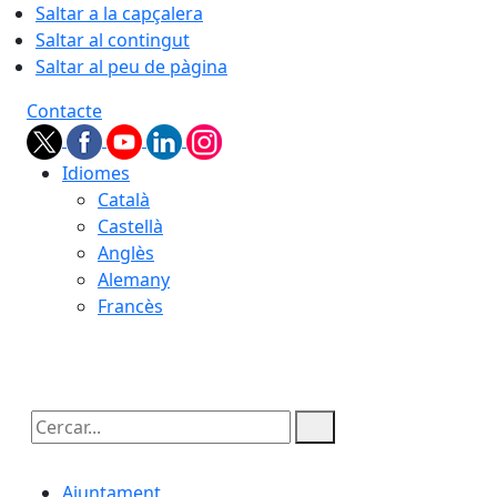
Saltar a la capçalera
Saltar al contingut
Saltar al peu de pàgina
Contacte
Idiomes
Català
Castellà
Anglès
Alemany
Francès
07.08.2026 | 17:34
Cercar:
Ajuntament