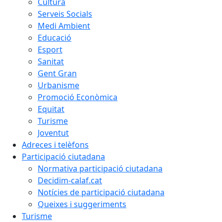
Cultura
Serveis Socials
Medi Ambient
Educació
Esport
Sanitat
Gent Gran
Urbanisme
Promoció Econòmica
Equitat
Turisme
Joventut
Adreces i telèfons
Participació ciutadana
Normativa participació ciutadana
Decidim-calaf.cat
Notícies de participació ciutadana
Queixes i suggeriments
Turisme