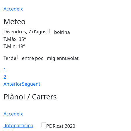
Accedeix
Meteo
Divendres, 7 d’agost
D
T.Màx: 35°
T
T.Min: 19°
T
Tarda
T
1
2
Anterior
Següent
Plànol / Carrers
Accedeix
Infoparticipa