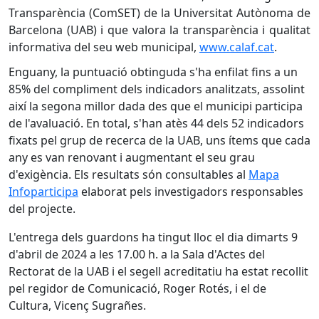
Transparència (ComSET) de la Universitat Autònoma de
Barcelona (UAB) i que valora la transparència i qualitat
informativa del seu web municipal,
www.calaf.cat
.
Enguany, la puntuació obtinguda s'ha enfilat fins a un
85% del compliment dels indicadors analitzats, assolint
així la segona millor dada des que el municipi participa
de l'avaluació. En total, s'han atès 44 dels 52 indicadors
fixats pel grup de recerca de la UAB, uns ítems que cada
any es van renovant i augmentant el seu grau
d'exigència. Els resultats són consultables al
Mapa
Infoparticipa
elaborat pels investigadors responsables
del projecte.
L'entrega dels guardons ha tingut lloc el dia dimarts 9
d'abril de 2024 a les 17.00 h. a la Sala d'Actes del
Rectorat de la UAB i el segell acreditatiu ha estat recollit
pel regidor de Comunicació, Roger Rotés, i el de
Cultura, Vicenç Sugrañes.