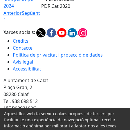
2024
PDR.Cat 2020
Anterior
Següent
1
Xarxes socials:
Crèdits
Contacte
Política de privacitat i protecció de dades
Avís legal
Accessibilitat
Ajuntament de Calaf
Plaça Gran, 2
08280 Calaf
Tel. 938 698 512
NIF P0803100G
Aquest lloc web fa servir cookies pròpies i de tercers per
Amb la col·laboració de:
facilitar-te una experiència de navegació òptima i recollir
informació anònima per millorar i adaptar-nos a les teves