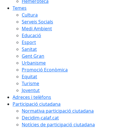
Hemeroteca
Temes
Cultura
Serveis Socials
Medi Ambient
Educació
Esport
Sanitat
Gent Gran
Urbanisme
Promoció Econòmica
Equitat
Turisme
Joventut
Adreces i telèfons
Participació ciutadana
Normativa participació ciutadana
Decidim-calaf.cat
Notícies de participació ciutadana