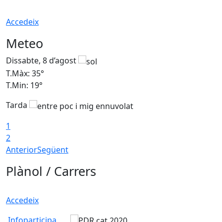
Accedeix
Meteo
Dissabte, 8 d’agost
D
T.Màx: 35°
T
T.Min: 19°
T
Tarda
1
2
Anterior
Següent
Plànol / Carrers
Accedeix
Infoparticipa