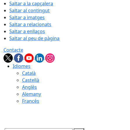
Saltar a la capçalera
Saltar al contingut
Saltar a imatges
Saltar a relacionats
Saltar a enllaços
Saltar al peu de pàgina
Contacte
Idiomes
Català
Castellà
Anglès
Alemany
Francès
07.08.2026 | 22:42