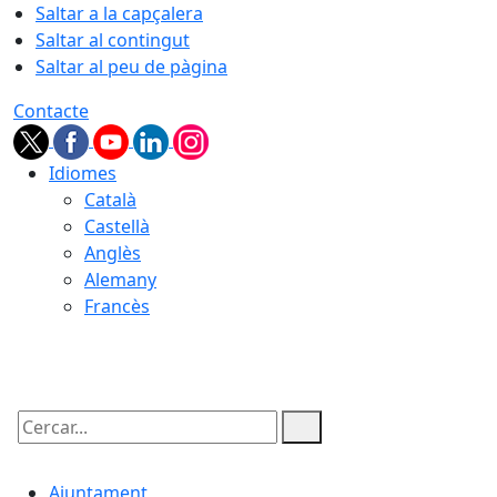
Saltar a la capçalera
Saltar al contingut
Saltar al peu de pàgina
Contacte
Idiomes
Català
Castellà
Anglès
Alemany
Francès
06.08.2026 | 16:00
Cercar:
Ajuntament