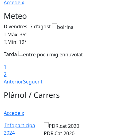
Accedeix
Meteo
Divendres, 7 d’agost
D
T.Màx: 35°
T
T.Min: 19°
T
Tarda
T
1
2
Anterior
Següent
Plànol / Carrers
Accedeix
Infoparticipa
2024
PDR.Cat 2020