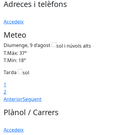
Adreces i telèfons
Accedeix
Meteo
Diumenge, 9 d’agost
D
T.Màx: 37°
T
T.Min: 18°
T
Tarda
T
1
2
Anterior
Següent
Plànol / Carrers
Accedeix