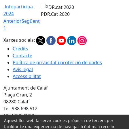
Infoparticipa
2024
PDR.Cat 2020
Anterior
Següent
1
Xarxes socials:
Crèdits
Contacte
Política de privacitat i protecció de dades
Avís legal
Accessibilitat
Ajuntament de Calaf
Plaça Gran, 2
08280 Calaf
Tel. 938 698 512
NIF P0803100G
Aquest lloc web fa servir cookies pròpies i de tercers per
facilitar-te una experiència de navegació òptima i recollir
Amb la col·laboració de: