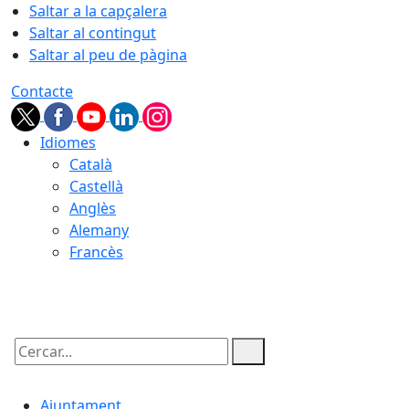
Saltar a la capçalera
Saltar al contingut
Saltar al peu de pàgina
Contacte
Idiomes
Català
Castellà
Anglès
Alemany
Francès
09.08.2026 | 10:14
Cercar:
Ajuntament