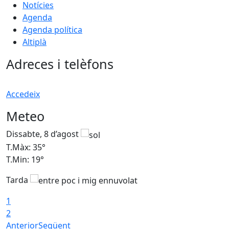
Notícies
Agenda
Agenda política
Altiplà
Adreces i telèfons
Accedeix
Meteo
Dissabte, 8 d’agost
D
T.Màx: 35°
T
T.Min: 19°
T
Tarda
1
2
Anterior
Següent