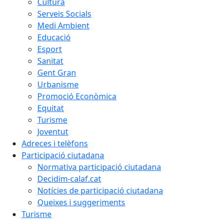
Cultura
Serveis Socials
Medi Ambient
Educació
Esport
Sanitat
Gent Gran
Urbanisme
Promoció Econòmica
Equitat
Turisme
Joventut
Adreces i telèfons
Participació ciutadana
Normativa participació ciutadana
Decidim-calaf.cat
Notícies de participació ciutadana
Queixes i suggeriments
Turisme