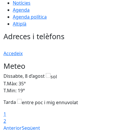
Notícies
Agenda
Agenda política
Altiplà
Adreces i telèfons
Accedeix
Meteo
Dissabte, 8 d’agost
D
T.Màx: 35°
T
T.Min: 19°
T
Tarda
1
2
Anterior
Següent