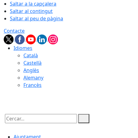
Saltar a la capçalera
Saltar al contingut
Saltar al peu de pàgina
Contacte
Idiomes
Català
Castellà
Anglès
Alemany
Francès
07.08.2026 | 23:29
Cercar:
Ajuntament