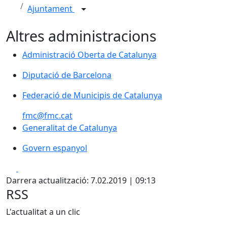
Ajuntament
Altres administracions
Administració Oberta de Catalunya
Administració Oberta de Catalunya
Diputació de Barcelona
Diputació de Barcelona
Federació de Municipis de Catalunya
Federació de Municipis de Catalunya
fmc@fmc.cat
Generalitat de Catalunya
Generalitat de Catalunya
Govern espanyol
Govern espanyol
Facebook
X
Darrera actualització: 7.02.2019 | 09:13
RSS
L'actualitat a un clic