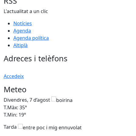
RSS
L'actualitat a un clic
Notícies
Agenda
Agenda política
Altiplà
Adreces i telèfons
Accedeix
Meteo
Divendres, 7 d’agost
D
T.Màx: 35°
T
T.Min: 19°
T
Tarda
T