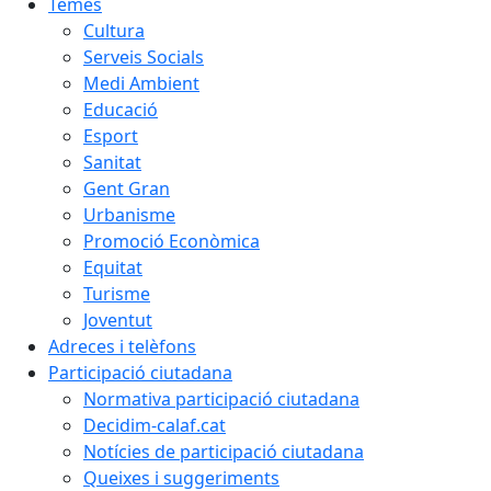
Temes
Cultura
Serveis Socials
Medi Ambient
Educació
Esport
Sanitat
Gent Gran
Urbanisme
Promoció Econòmica
Equitat
Turisme
Joventut
Adreces i telèfons
Participació ciutadana
Normativa participació ciutadana
Decidim-calaf.cat
Notícies de participació ciutadana
Queixes i suggeriments