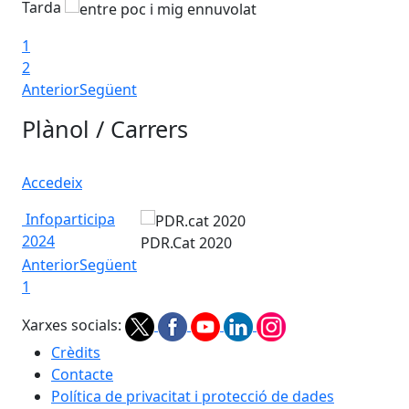
Tarda
Ta
1
2
Anterior
Següent
Plànol / Carrers
Accedeix
Infoparticipa
2024
PDR.Cat 2020
Anterior
Següent
1
Xarxes socials:
Crèdits
Contacte
Política de privacitat i protecció de dades