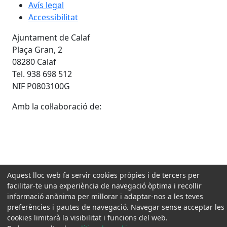
Avís legal
Accessibilitat
Ajuntament de Calaf
Plaça Gran, 2
08280 Calaf
Tel. 938 698 512
NIF P0803100G
Amb la col·laboració de:
Aquest lloc web fa servir cookies pròpies i de tercers per
facilitar-te una experiència de navegació òptima i recollir
informació anònima per millorar i adaptar-nos a les teves
preferències i pautes de navegació. Navegar sense acceptar les
cookies limitarà la visibilitat i funcions del web.