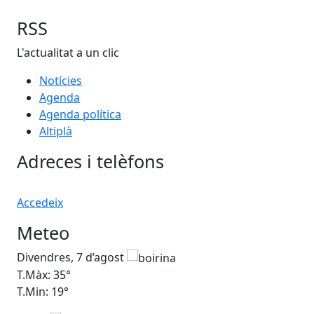
RSS
L'actualitat a un clic
Notícies
Agenda
Agenda política
Altiplà
Adreces i telèfons
Accedeix
Meteo
Divendres, 7 d’agost
Dis
T.Màx: 35°
T.M
T.Min: 19°
T.M