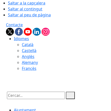
Saltar a la capçalera
Saltar al contingut
Saltar al peu de pàgina
Contacte
Idiomes
Català
Castellà
Anglès
Alemany
Francès
06.08.2026 | 21:15
Cercar:
Ajuntament