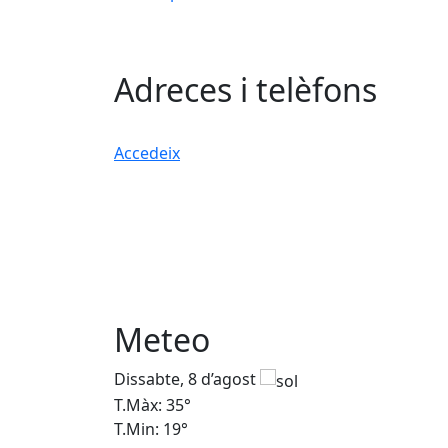
Adreces i telèfons
Accedeix
Meteo
Dissabte, 8 d’agost
T.Màx: 35°
T.Min: 19°