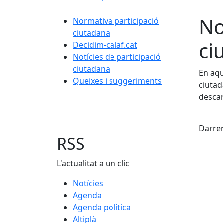
No
Normativa participació
ciutadana
ci
Decidim-calaf.cat
Notícies de participació
ciutadana
En aqu
Queixes i suggeriments
ciutad
descar
Fa
Darrer
RSS
L'actualitat a un clic
Notícies
Agenda
Agenda política
Altiplà