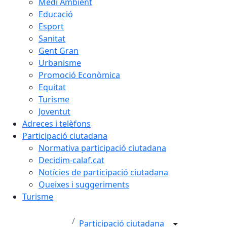
Medi Ambient
Educació
Esport
Sanitat
Gent Gran
Urbanisme
Promoció Econòmica
Equitat
Turisme
Joventut
Adreces i telèfons
Participació ciutadana
Normativa participació ciutadana
Decidim-calaf.cat
Notícies de participació ciutadana
Queixes i suggeriments
Turisme
Participació ciutadana