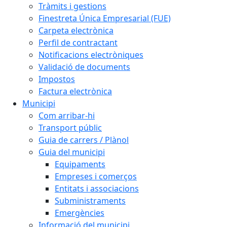
Tràmits i gestions
Finestreta Única Empresarial (FUE)
Carpeta electrònica
Perfil de contractant
Notificacions electròniques
Validació de documents
Impostos
Factura electrònica
Municipi
Com arribar-hi
Transport públic
Guia de carrers / Plànol
Guia del municipi
Equipaments
Empreses i comerços
Entitats i associacions
Subministraments
Emergències
Informació del municipi