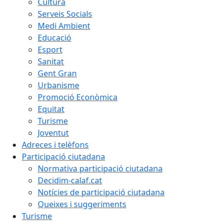
Cultura
Serveis Socials
Medi Ambient
Educació
Esport
Sanitat
Gent Gran
Urbanisme
Promoció Econòmica
Equitat
Turisme
Joventut
Adreces i telèfons
Participació ciutadana
Normativa participació ciutadana
Decidim-calaf.cat
Notícies de participació ciutadana
Queixes i suggeriments
Turisme