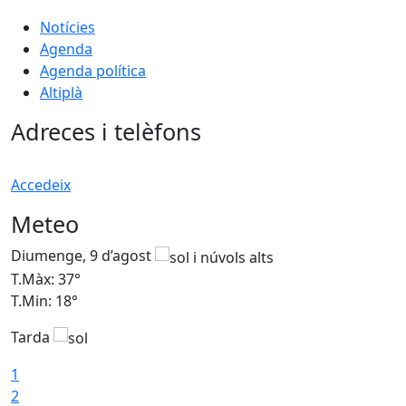
Notícies
Agenda
Agenda política
Altiplà
Adreces i telèfons
Accedeix
Meteo
Diumenge, 9 d’agost
D
T.Màx: 37°
T
T.Min: 18°
T
Tarda
T
1
2