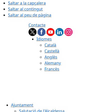
Saltar a la capçalera
Saltar al contingut
Saltar al peu de pàgina
Contacte
Idiomes
Català
Castellà
Anglès
Alemany
Francès
09.08.2026 | 13:40
Ajuntament
Salutació de l'Alcaldessa