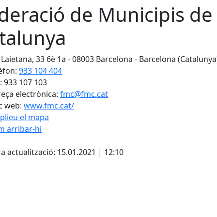
deració de Municipis de
talunya
 Laietana, 33 6è 1a - 08003 Barcelona - Barcelona (Catalunya
èfon:
933 104 404
: 933 107 103
eça electrònica:
fmc@fmc.cat
c web:
www.fmc.cat/
plieu el mapa
 arribar-hi
Leaflet
| ©
OpenStreetMap
con
cebook
X
a actualització: 15.01.2021 | 12:10