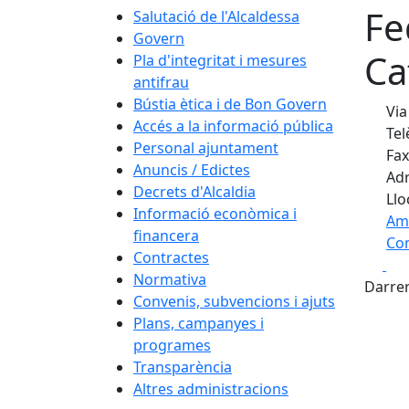
Fe
Salutació de l'Alcaldessa
Govern
Ca
Pla d'integritat i mesures
antifrau
Bústia ètica i de Bon Govern
Via
Accés a la informació pública
Tel
Personal ajuntament
Fax
Anuncis / Edictes
Adr
Decrets d'Alcaldia
Llo
Informació econòmica i
Am
financera
Com
Contractes
Fa
+
Normativa
Darrer
Convenis, subvencions i ajuts
−
Plans, campanyes i
programes
Transparència
Altres administracions