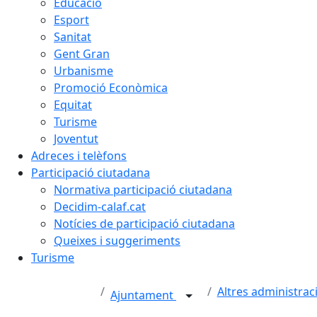
Educació
Esport
Sanitat
Gent Gran
Urbanisme
Promoció Econòmica
Equitat
Turisme
Joventut
Adreces i telèfons
Participació ciutadana
Normativa participació ciutadana
Decidim-calaf.cat
Notícies de participació ciutadana
Queixes i suggeriments
Turisme
Altres administrac
Ajuntament