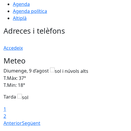
Agenda
Agenda política
Altiplà
Adreces i telèfons
Accedeix
Meteo
Diumenge, 9 d’agost
D
T.Màx: 37°
T
T.Min: 18°
T
Tarda
T
1
2
Anterior
Següent