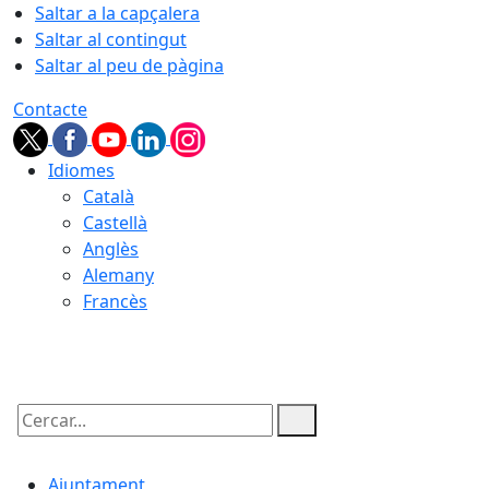
Saltar a la capçalera
Saltar al contingut
Saltar al peu de pàgina
Contacte
Idiomes
Català
Castellà
Anglès
Alemany
Francès
08.08.2026 | 12:39
Cercar:
Ajuntament