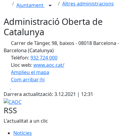
Altres administracions
Ajuntament
Administració Oberta de
Catalunya
Carrer de Tànger, 98, baixos - 08018 Barcelona -
Barcelona (Catalunya)
Telèfon:
932 724 000
Lloc web:
www.aoc.cat/
Amplieu el mapa
Com arribar-hi
Leaflet
| ©
OpenStreetMap
contributors
Facebook
X
+
Darrera actualització: 3.12.2021 | 12:31
−
CAOC
RSS
L'actualitat a un clic
Notícies