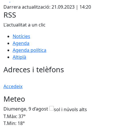
Darrera actualització: 21.09.2023 | 14:20
RSS
L'actualitat a un clic
Notícies
Agenda
Agenda política
Altiplà
Adreces i telèfons
Accedeix
Meteo
Diumenge, 9 d’agost
D
T.Màx: 37°
T
T.Min: 18°
T