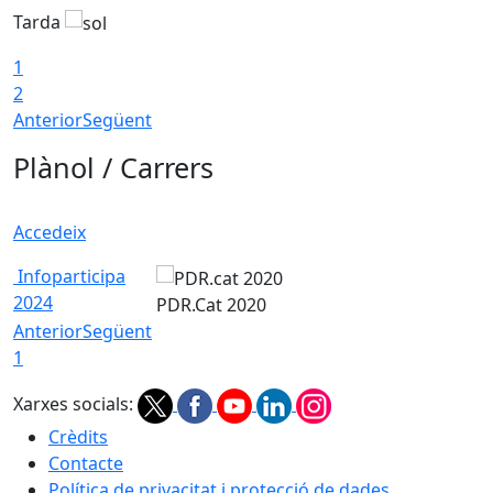
Tarda
T
1
2
Anterior
Següent
Plànol / Carrers
Accedeix
Infoparticipa
2024
PDR.Cat 2020
Anterior
Següent
1
Xarxes socials:
Crèdits
Contacte
Política de privacitat i protecció de dades