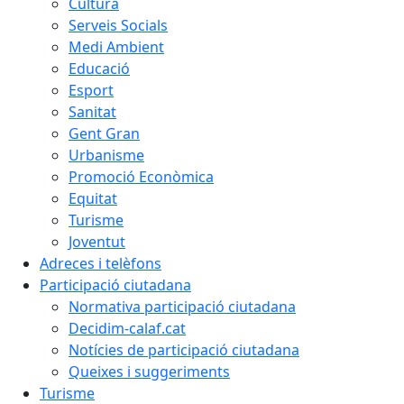
Cultura
Serveis Socials
Medi Ambient
Educació
Esport
Sanitat
Gent Gran
Urbanisme
Promoció Econòmica
Equitat
Turisme
Joventut
Adreces i telèfons
Participació ciutadana
Normativa participació ciutadana
Decidim-calaf.cat
Notícies de participació ciutadana
Queixes i suggeriments
Turisme