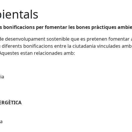
ientals
ts bonificacions per fomentar les bones pràctiques ambi
tius de desenvolupament sostenible que es pretenen fomentar
diferents bonificacions entre la ciutadania vinculades amb
 Aquestes estan relacionades amb:
ia
NERGÈTICA
ca