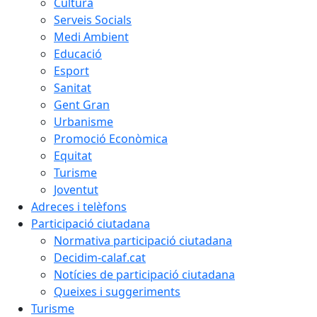
Cultura
Serveis Socials
Medi Ambient
Educació
Esport
Sanitat
Gent Gran
Urbanisme
Promoció Econòmica
Equitat
Turisme
Joventut
Adreces i telèfons
Participació ciutadana
Normativa participació ciutadana
Decidim-calaf.cat
Notícies de participació ciutadana
Queixes i suggeriments
Turisme