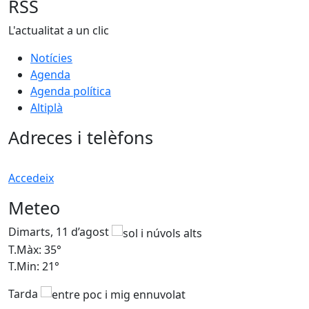
RSS
L'actualitat a un clic
Notícies
Agenda
Agenda política
Altiplà
Adreces i telèfons
Accedeix
Meteo
Dimarts, 11 d’agost
D
T.Màx: 35°
T
T.Min: 21°
T
Tarda
T