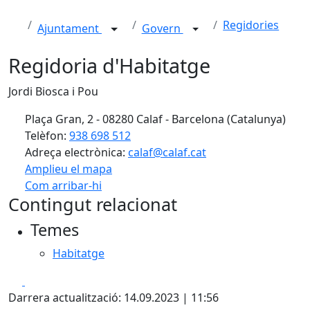
Regidories
Ajuntament
Govern
Regidoria d'Habitatge
Jordi Biosca i Pou
Plaça Gran, 2 - 08280 Calaf - Barcelona (Catalunya)
Telèfon:
938 698 512
Adreça electrònica:
calaf@calaf.cat
Amplieu el mapa
Com arribar-hi
Leaflet
| ©
OpenStreetMap
contributors
Contingut relacionat
+
Temes
−
Habitatge
Facebook
X
Darrera actualització: 14.09.2023 | 11:56