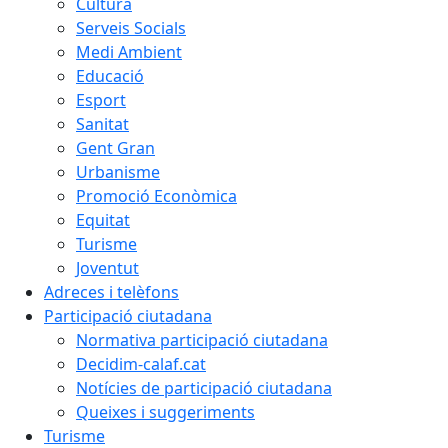
Cultura
Serveis Socials
Medi Ambient
Educació
Esport
Sanitat
Gent Gran
Urbanisme
Promoció Econòmica
Equitat
Turisme
Joventut
Adreces i telèfons
Participació ciutadana
Normativa participació ciutadana
Decidim-calaf.cat
Notícies de participació ciutadana
Queixes i suggeriments
Turisme