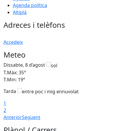
Agenda política
Altiplà
Adreces i telèfons
Accedeix
Meteo
Dissabte, 8 d’agost
D
T.Màx: 35°
T
T.Min: 19°
T
Tarda
1
2
Anterior
Següent
Plànol / Carrers