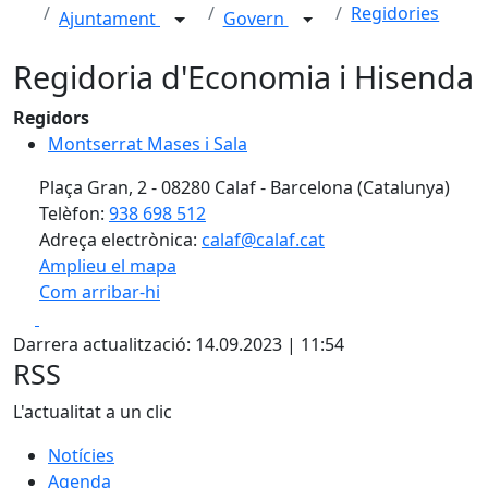
Regidories
Ajuntament
Govern
Regidoria d'Economia i Hisenda
Regidors
Montserrat Mases i Sala
Plaça Gran, 2 - 08280 Calaf - Barcelona (Catalunya)
Telèfon:
938 698 512
Adreça electrònica:
calaf@calaf.cat
Amplieu el mapa
Com arribar-hi
Leaflet
| ©
OpenStreetMap
contributors
Facebook
X
+
Darrera actualització: 14.09.2023 | 11:54
−
RSS
L'actualitat a un clic
Notícies
Agenda