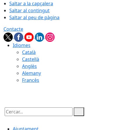
Saltar a la capçalera
Saltar al contingut
Saltar al peu de pàgina
Contacte
Idiomes
Català
Castellà
Anglès
Alemany
Francès
08.08.2026 | 08:48
Cercar:
Ajuntament