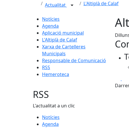
L'Altiplà de Calaf
Actualitat
Al
Notícies
Agenda
Aplicació municipal
Dillun
L'Altiplà de Calaf
Con
Xarxa de Cartelleres
Municipals
T
Responsable de Comunicació
RSS
Hemeroteca
Fa
Darrer
RSS
L'actualitat a un clic
Notícies
Agenda