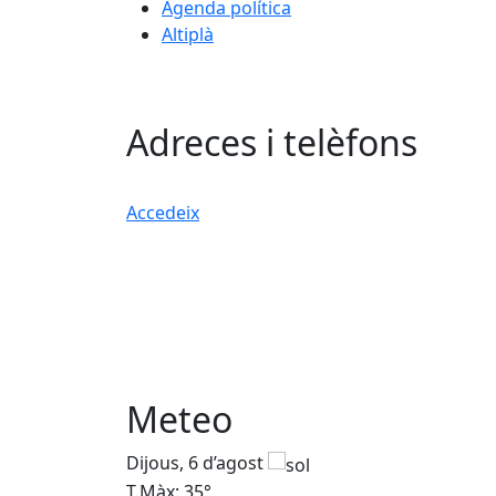
Agenda política
Altiplà
Adreces i telèfons
Accedeix
Meteo
Dijous, 6 d’agost
T.Màx: 35°