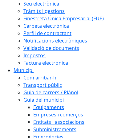
Seu electrònica
Tràmits i gestions
Finestreta Única Empresarial (FUE)
Carpeta electrònica
Perfil de contractant
Notificacions electròniques
Validació de documents
Impostos
Factura electrònica
Municipi
Com arribar-hi
Transport públic
Guia de carrers / Plànol
Guia del municipi
Equipaments
Empreses i comerços
Entitats i associacions
Subministraments
Emergències