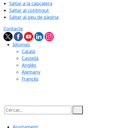
Saltar a la capçalera
Saltar al contingut
Saltar al peu de pàgina
Contacte
Idiomes
Català
Castellà
Anglès
Alemany
Francès
10.08.2026 | 12:12
Cercar:
Ajuntament