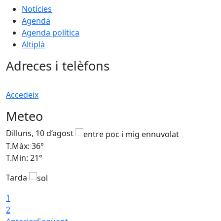
Notícies
Agenda
Agenda política
Altiplà
Adreces i telèfons
Accedeix
Meteo
Dilluns, 10 d’agost
D
T.Màx: 36°
T
T.Min: 21°
T
Tarda
T
1
2