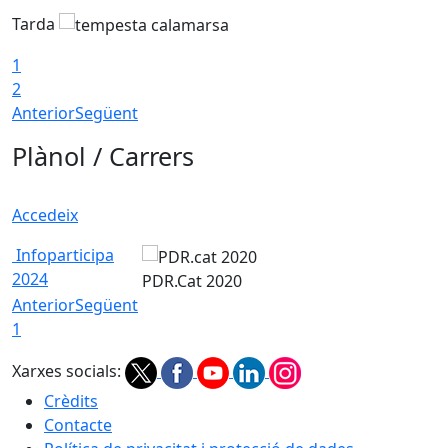
Tarda
T
1
2
Anterior
Següent
Plànol / Carrers
Accedeix
Infoparticipa
2024
PDR.Cat 2020
Anterior
Següent
1
Xarxes socials:
Crèdits
Contacte