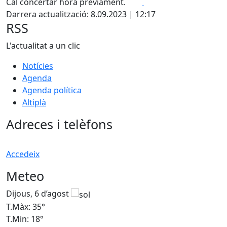
Facebook
X
Cal concertar hora prèviament.
Darrera actualització: 8.09.2023 | 12:17
RSS
L'actualitat a un clic
Notícies
Agenda
Agenda política
Altiplà
Adreces i telèfons
Accedeix
Meteo
Dijous, 6 d’agost
D
T.Màx: 35°
T
T.Min: 18°
T