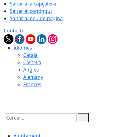
Saltar a la capçalera
Saltar al contingut
Saltar al peu de pàgina
Contacte
Idiomes
Català
Castellà
Anglès
Alemany
Francès
06.08.2026 | 06:29
Cercar:
Ajuntament