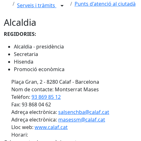
Punts d'atenció al ciutadà
Serveis i tràmits
Alcaldia
REGIDORIES:
Alcaldia - presidència
Secretaria
Hisenda
Promoció econòmica
Plaça Gran, 2 - 8280 Calaf - Barcelona
Nom de contacte: Montserrat Mases
Telèfon:
93 869 85 12
Fax: 93 868 04 62
Adreça electrònica:
salsenchba@calaf.cat
Adreça electrònica:
masessm@calaf.cat
Lloc web:
www.calaf.cat
Horari: