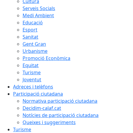
Cultura
Serveis Socials
Medi Ambient
Educació
Esport
Sanitat
Gent Gran
Urbanisme
Promoció Econòmica
Equitat
Turisme
Joventut
Adreces i telèfons
Participació ciutadana
Normativa participació ciutadana
Decidim-calaf.cat
Notícies de participació ciutadana
Queixes i suggeriments
Turisme