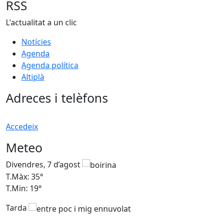
RSS
L'actualitat a un clic
Notícies
Agenda
Agenda política
Altiplà
Adreces i telèfons
Accedeix
Meteo
Divendres, 7 d’agost
D
T.Màx: 35°
T
T.Min: 19°
T
Tarda
T