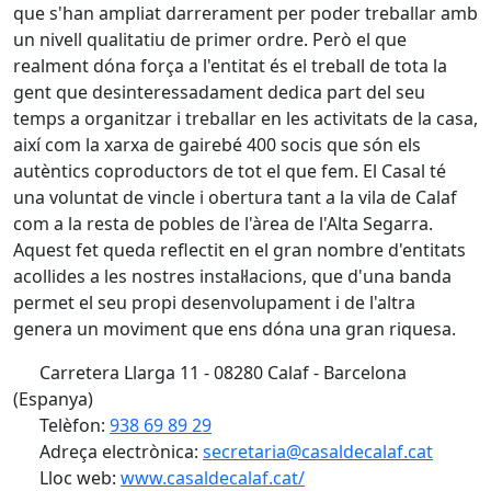
que s'han ampliat darrerament per poder treballar amb
un nivell qualitatiu de primer ordre. Però el que
realment dóna força a l'entitat és el treball de tota la
gent que desinteressadament dedica part del seu
temps a organitzar i treballar en les activitats de la casa,
així com la xarxa de gairebé 400 socis que són els
autèntics coproductors de tot el que fem. El Casal té
una voluntat de vincle i obertura tant a la vila de Calaf
com a la resta de pobles de l'àrea de l'Alta Segarra.
Aquest fet queda reflectit en el gran nombre d'entitats
acollides a les nostres instal·lacions, que d'una banda
permet el seu propi desenvolupament i de l'altra
genera un moviment que ens dóna una gran riquesa.
Carretera Llarga 11 - 08280 Calaf - Barcelona
(Espanya)
Telèfon:
938 69 89 29
Adreça electrònica:
secretaria@casaldecalaf.cat
Lloc web:
www.casaldecalaf.cat/