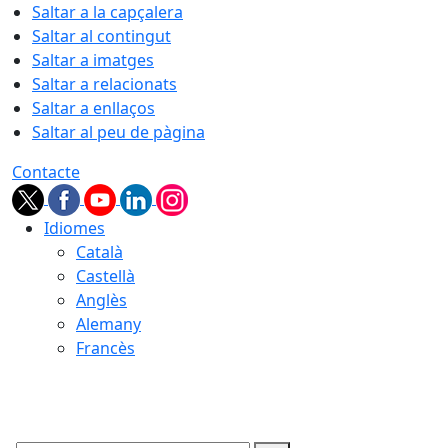
Saltar a la capçalera
Saltar al contingut
Saltar a imatges
Saltar a relacionats
Saltar a enllaços
Saltar al peu de pàgina
Contacte
Idiomes
Català
Castellà
Anglès
Alemany
Francès
08.08.2026 | 06:33