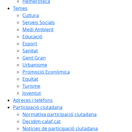
Hemeroteca
Temes
Cultura
Serveis Socials
Medi Ambient
Educació
Esport
Sanitat
Gent Gran
Urbanisme
Promoció Econòmica
Equitat
Turisme
Joventut
Adreces i telèfons
Participació ciutadana
Normativa participació ciutadana
Decidim-calaf.cat
Notícies de participació ciutadana