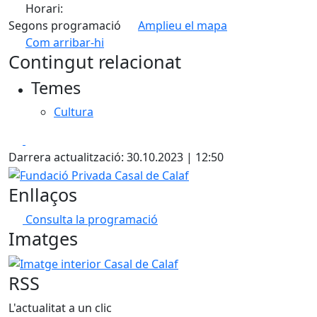
Horari:
Segons programació
Amplieu el mapa
Com arribar-hi
Leaflet
| ©
OpenStreetMap
contributors
Contingut relacionat
+
Temes
−
Cultura
Facebook
X
Darrera actualització: 30.10.2023 | 12:50
Fundació Privada Casal de Calaf
Enllaços
Consulta la programació
Imatges
Imatge interior Casal de Calaf
RSS
L'actualitat a un clic