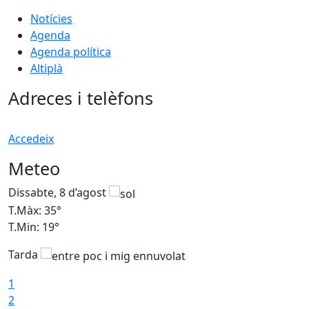
Notícies
Agenda
Agenda política
Altiplà
Adreces i telèfons
Accedeix
Meteo
Dissabte, 8 d’agost
D
T.Màx: 35°
T
T.Min: 19°
T
Tarda
1
2