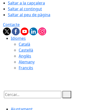
Saltar a la capçalera
Saltar al contingut
Saltar al peu de pàgina
Contacte
Idiomes
Català
Castellà
Anglès
Alemany
Francès
08.08.2026 | 04:05
Cercar:
Ajuntament