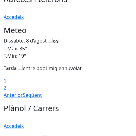
Accedeix
Meteo
Dissabte, 8 d’agost
D
T.Màx: 35°
T
T.Min: 19°
T
Tarda
1
2
Anterior
Següent
Plànol / Carrers
Accedeix