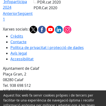
Infoparticipa
2024
PDR.Cat 2020
Anterior
Següent
1
Xarxes socials:
Crèdits
Contacte
Política de privacitat i protecció de dades
Avís legal
Accessibilitat
Ajuntament de Calaf
Plaça Gran, 2
08280 Calaf
Tel. 938 698 512
NIF P0803100G
Aquest lloc web fa servir cookies pròpies i de tercers per
facilitar-te una experiència de navegació òptima i recollir
Amb la col·laboració de:
informació anònima per millorar i adaptar-nos a les teves