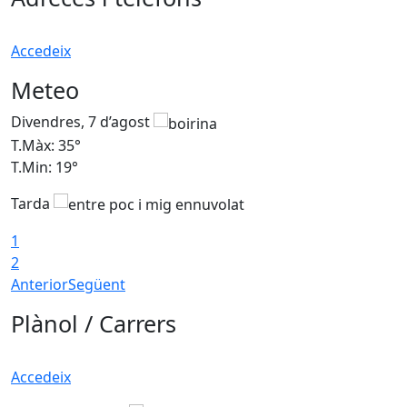
Accedeix
Meteo
Divendres, 7 d’agost
D
T.Màx: 35°
T
T.Min: 19°
T
Tarda
T
1
2
Anterior
Següent
Plànol / Carrers
Accedeix