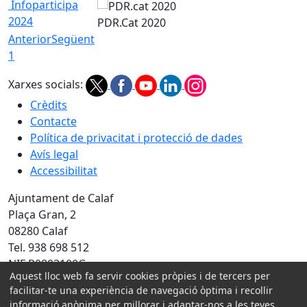
Infoparticipa
2024
PDR.Cat 2020
Anterior
Següent
1
Xarxes socials:
Crèdits
Contacte
Política de privacitat i protecció de dades
Avís legal
Accessibilitat
Ajuntament de Calaf
Plaça Gran, 2
08280 Calaf
Tel. 938 698 512
NIF P0803100G
Aquest lloc web fa servir cookies pròpies i de tercers per
facilitar-te una experiència de navegació òptima i recollir
Amb la col·laboració de:
informació anònima per millorar i adaptar-nos a les teves