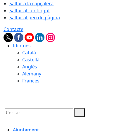
Saltar a la capçalera
Saltar al contingut
Saltar al peu de pàgina
Contacte
Idiomes
Català
Castellà
Anglès
Alemany
Francès
06.08.2026 | 17:31
Cercar:
Ajuntament