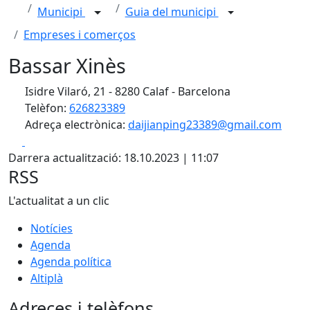
Municipi
Guia del municipi
Empreses i comerços
Bassar Xinès
Isidre Vilaró, 21 - 8280 Calaf - Barcelona
Telèfon:
626823389
Adreça electrònica:
daijianping23389@gmail.com
Facebook
X
Darrera actualització: 18.10.2023 | 11:07
RSS
L'actualitat a un clic
Notícies
Agenda
Agenda política
Altiplà
Adreces i telèfons