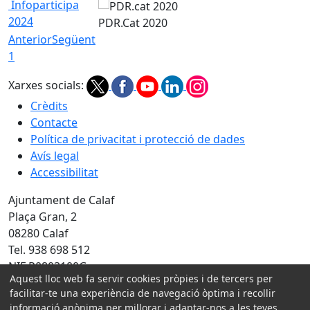
Infoparticipa
2024
PDR.Cat 2020
Anterior
Següent
1
Xarxes socials:
Crèdits
Contacte
Política de privacitat i protecció de dades
Avís legal
Accessibilitat
Ajuntament de Calaf
Plaça Gran, 2
08280 Calaf
Tel. 938 698 512
NIF P0803100G
Aquest lloc web fa servir cookies pròpies i de tercers per
facilitar-te una experiència de navegació òptima i recollir
Amb la col·laboració de:
informació anònima per millorar i adaptar-nos a les teves