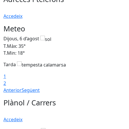
Accedeix
Meteo
Dijous, 6 d’agost
D
T.Màx: 35°
T
T.Min: 18°
T
Tarda
T
1
2
Anterior
Següent
Plànol / Carrers
Accedeix