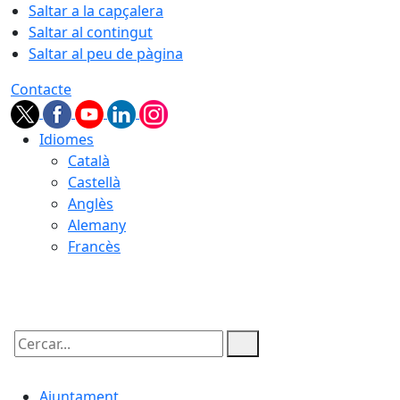
Saltar a la capçalera
Saltar al contingut
Saltar al peu de pàgina
Contacte
Idiomes
Català
Castellà
Anglès
Alemany
Francès
06.08.2026 | 08:30
Cercar:
Ajuntament