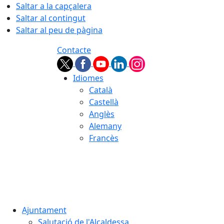
Saltar a la capçalera
Saltar al contingut
Saltar al peu de pàgina
Contacte
Idiomes
Català
Castellà
Anglès
Alemany
Francès
07.08.2026 | 16:00
Ajuntament
Salutació de l'Alcaldessa