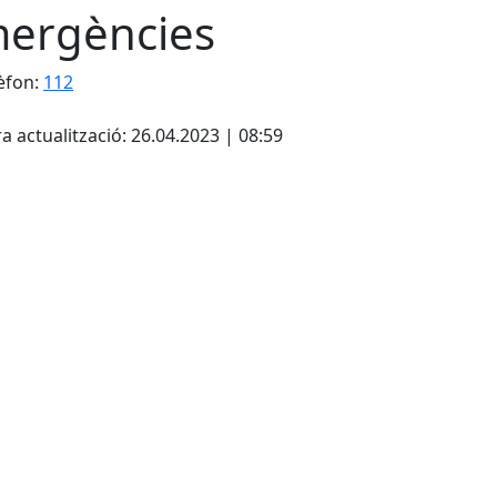
ergències
èfon:
112
cebook
X
a actualització: 26.04.2023 | 08:59