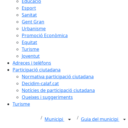
Educació
Esport
Sanitat
Gent Gran
Urbanisme
Promoció Econòmica
Equitat
Turisme
Joventut
Adreces i telèfons
Participació ciutadana
Normativa participació ciutadana
Decidim-calaf.cat
Notícies de participació ciutadana
Queixes i suggeriments
Turisme
Municipi
Guia del municipi