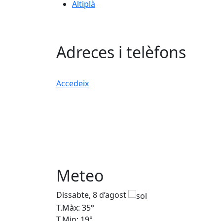
Altiplà
Adreces i telèfons
Accedeix
Meteo
Dissabte, 8 d’agost
T.Màx: 35°
T.Min: 19°