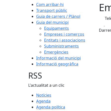
Em
Com arribar-hi
Transport públic
Guia de carrers / Plànol
Tel
Guia del municipi
Fa
Equipaments
Darrer
Empreses i comerços
Entitats i associacions
Subministraments
Emergències
Informació del municipi
Informació geogràfica
RSS
L'actualitat a un clic
Notícies
Agenda
Agenda política