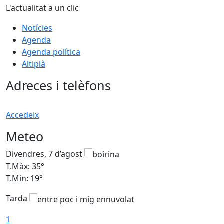
L'actualitat a un clic
Notícies
Agenda
Agenda política
Altiplà
Adreces i telèfons
Accedeix
Meteo
Divendres, 7 d’agost
D
T.Màx: 35°
T
T.Min: 19°
T
Tarda
T
1