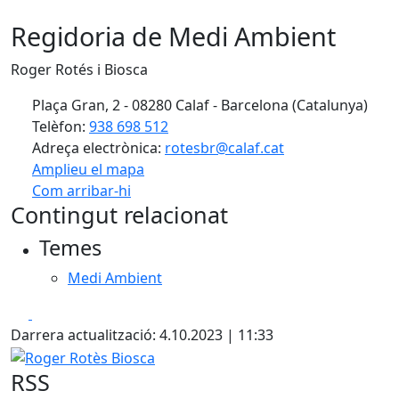
Regidoria de Medi Ambient
Roger Rotés i Biosca
Plaça Gran, 2 - 08280 Calaf - Barcelona (Catalunya)
Telèfon:
938 698 512
Adreça electrònica:
rotesbr@calaf.cat
Amplieu el mapa
Com arribar-hi
Leaflet
| ©
OpenStreetMap
contributors
Contingut relacionat
+
Temes
−
Medi Ambient
Facebook
X
Darrera actualització: 4.10.2023 | 11:33
Roger Rotès Biosca
RSS