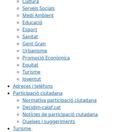
Cultura
Serveis Socials
Medi Ambient
Educació
Esport
Sanitat
Gent Gran
Urbanisme
Promoció Econòmica
Equitat
Turisme
Joventut
Adreces i telèfons
Participació ciutadana
Normativa participació ciutadana
Decidim-calaf.cat
Notícies de participació ciutadana
Queixes i suggeriments
Turisme