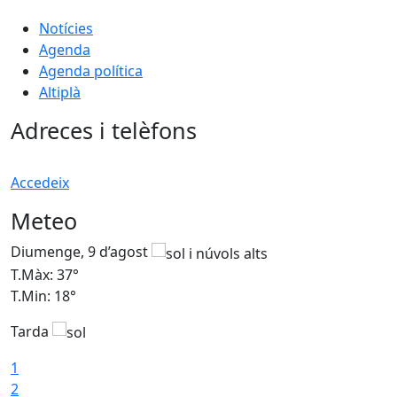
Notícies
Agenda
Agenda política
Altiplà
Adreces i telèfons
Accedeix
Meteo
Diumenge, 9 d’agost
D
T.Màx: 37°
T
T.Min: 18°
T
Tarda
T
1
2