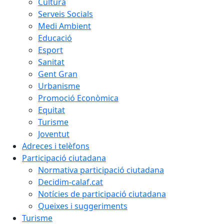
Cultura
Serveis Socials
Medi Ambient
Educació
Esport
Sanitat
Gent Gran
Urbanisme
Promoció Econòmica
Equitat
Turisme
Joventut
Adreces i telèfons
Participació ciutadana
Normativa participació ciutadana
Decidim-calaf.cat
Notícies de participació ciutadana
Queixes i suggeriments
Turisme