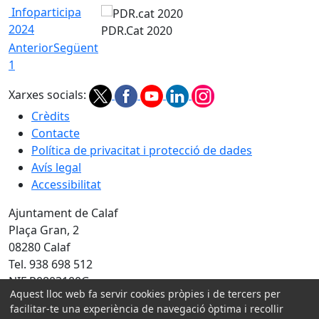
Infoparticipa
2024
PDR.Cat 2020
Anterior
Següent
1
Xarxes socials:
Crèdits
Contacte
Política de privacitat i protecció de dades
Avís legal
Accessibilitat
Ajuntament de Calaf
Plaça Gran, 2
08280 Calaf
Tel. 938 698 512
NIF P0803100G
Aquest lloc web fa servir cookies pròpies i de tercers per
facilitar-te una experiència de navegació òptima i recollir
Amb la col·laboració de: