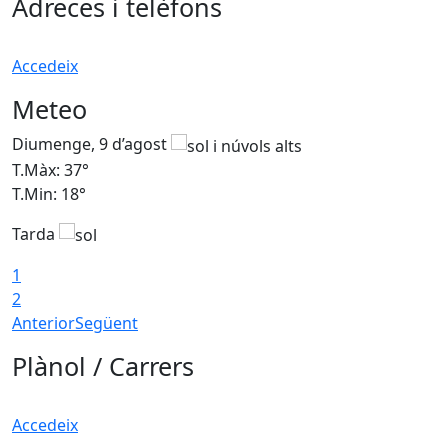
Adreces i telèfons
Accedeix
Meteo
Diumenge, 9 d’agost
D
T.Màx: 37°
T
T.Min: 18°
T
Tarda
T
1
2
Anterior
Següent
Plànol / Carrers
Accedeix