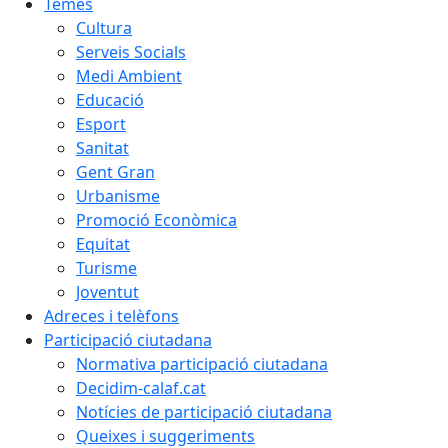
Temes
Cultura
Serveis Socials
Medi Ambient
Educació
Esport
Sanitat
Gent Gran
Urbanisme
Promoció Econòmica
Equitat
Turisme
Joventut
Adreces i telèfons
Participació ciutadana
Normativa participació ciutadana
Decidim-calaf.cat
Notícies de participació ciutadana
Queixes i suggeriments