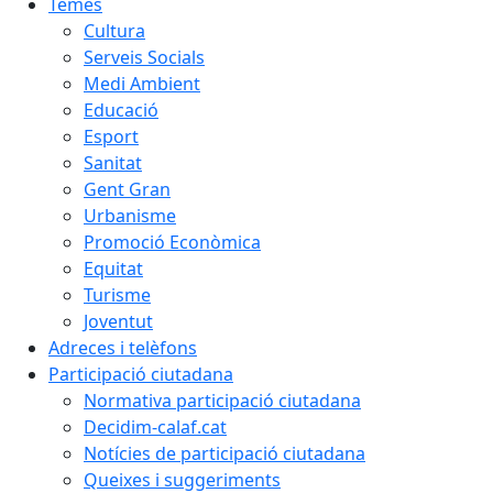
Temes
Cultura
Serveis Socials
Medi Ambient
Educació
Esport
Sanitat
Gent Gran
Urbanisme
Promoció Econòmica
Equitat
Turisme
Joventut
Adreces i telèfons
Participació ciutadana
Normativa participació ciutadana
Decidim-calaf.cat
Notícies de participació ciutadana
Queixes i suggeriments