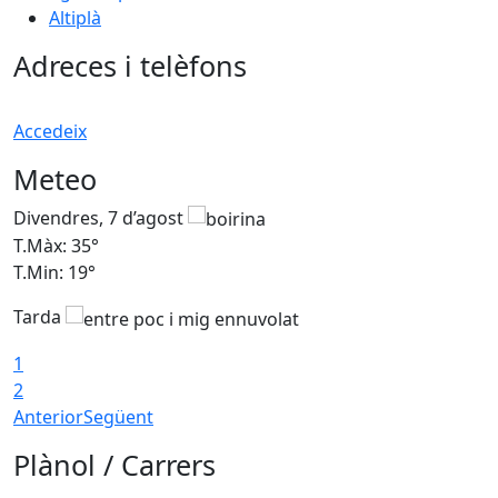
Altiplà
Adreces i telèfons
Accedeix
Meteo
Divendres, 7 d’agost
D
T.Màx: 35°
T
T.Min: 19°
T
Tarda
T
1
2
Anterior
Següent
Plànol / Carrers