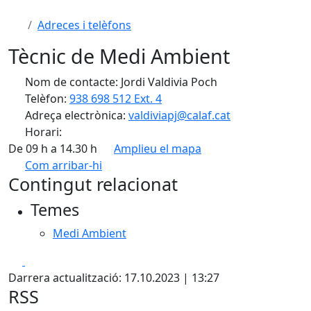
Adreces i telèfons
Tècnic de Medi Ambient
Nom de contacte: Jordi Valdivia Poch
Telèfon:
938 698 512 Ext. 4
Adreça electrònica:
valdiviapj@calaf.cat
Horari:
De 09 h a 14.30 h
Amplieu el mapa
Com arribar-hi
Leaflet
| ©
OpenStreetMap
contributors
Contingut relacionat
+
Temes
−
Medi Ambient
Facebook
X
Darrera actualització: 17.10.2023 | 13:27
RSS