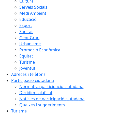
Cultura
Serveis Socials
Medi Ambient
Educació
Esport
Sanitat
Gent Gran
Urbanisme
Promoció Econòmica
Equitat
Turisme
Joventut
Adreces i telèfons
Participació ciutadana
Normativa participació ciutadana
Decidim-calaf.cat
Notícies de participació ciutadana
Queixes i suggeriments
Turisme