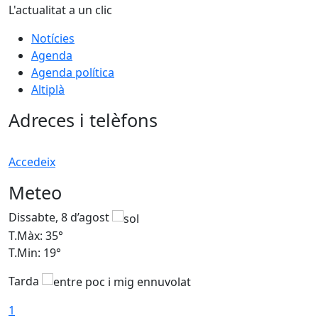
L'actualitat a un clic
Notícies
Agenda
Agenda política
Altiplà
Adreces i telèfons
Accedeix
Meteo
Dissabte, 8 d’agost
D
T.Màx: 35°
T
T.Min: 19°
T
Tarda
1