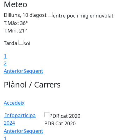
Meteo
Dilluns, 10 d’agost
D
T.Màx: 36°
T
T.Min: 21°
T
Tarda
T
1
2
Anterior
Següent
Plànol / Carrers
Accedeix
Infoparticipa
2024
PDR.Cat 2020
Anterior
Següent
1