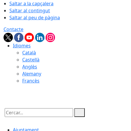
Saltar a la capçalera
Saltar al contingut
Saltar al peu de pàgina
Contacte
Idiomes
Català
Castellà
Anglès
Alemany
Francès
09.08.2026 | 17:07
Cercar:
Ajuntament