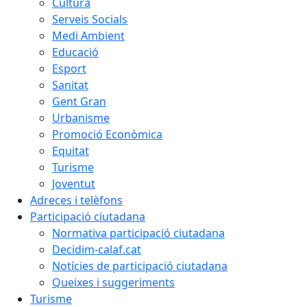
Cultura
Serveis Socials
Medi Ambient
Educació
Esport
Sanitat
Gent Gran
Urbanisme
Promoció Econòmica
Equitat
Turisme
Joventut
Adreces i telèfons
Participació ciutadana
Normativa participació ciutadana
Decidim-calaf.cat
Notícies de participació ciutadana
Queixes i suggeriments
Turisme