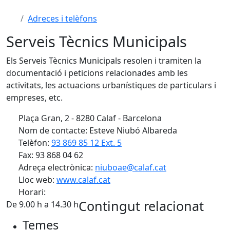
Adreces i telèfons
Serveis Tècnics Municipals
Els Serveis Tècnics Municipals resolen i tramiten la
documentació i peticions relacionades amb les
activitats, les actuacions urbanístiques de particulars i
empreses, etc.
Plaça Gran, 2 - 8280 Calaf - Barcelona
Nom de contacte: Esteve Niubó Albareda
Telèfon:
93 869 85 12 Ext. 5
Fax: 93 868 04 62
Adreça electrònica:
niuboae@calaf.cat
Lloc web:
www.calaf.cat
Horari:
Contingut relacionat
De 9.00 h a 14.30 h
Temes