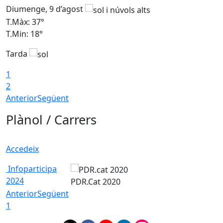
Diumenge, 9 d’agost
D
T.Màx: 37°
T
T.Min: 18°
T
Tarda
T
1
2
Anterior
Següent
Plànol / Carrers
Accedeix
Infoparticipa
2024
PDR.Cat 2020
Anterior
Següent
1