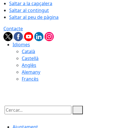
Saltar a la capçalera
Saltar al contingut
Saltar al peu de pàgina
Contacte
Idiomes
Català
Castellà
Anglès
Alemany
Francès
06.08.2026 | 03:39
Cercar:
Ajuntament