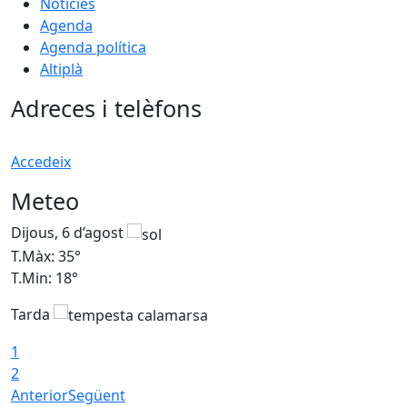
Notícies
Agenda
Agenda política
Altiplà
Adreces i telèfons
Accedeix
Meteo
Dijous, 6 d’agost
D
T.Màx: 35°
T
T.Min: 18°
T
Tarda
T
1
2
Anterior
Següent