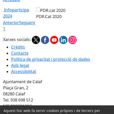
Infoparticipa
2024
PDR.Cat 2020
Anterior
Següent
1
Xarxes socials:
Crèdits
Contacte
Política de privacitat i protecció de dades
Avís legal
Accessibilitat
Ajuntament de Calaf
Plaça Gran, 2
08280 Calaf
Tel. 938 698 512
NIF P0803100G
Aquest lloc web fa servir cookies pròpies i de tercers per