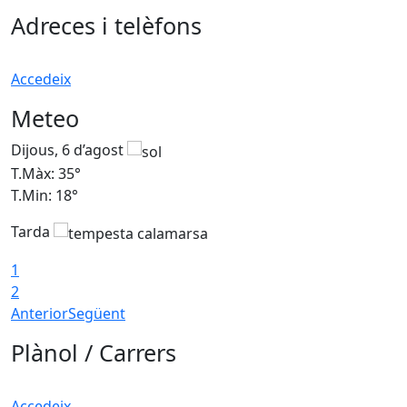
Adreces i telèfons
Accedeix
Meteo
Dijous, 6 d’agost
D
T.Màx: 35°
T
T.Min: 18°
T
Tarda
T
1
2
Anterior
Següent
Plànol / Carrers
Accedeix