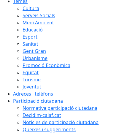
Temes
Cultura
Serveis Socials
Medi Ambient
Educació
Esport
Sanitat
Gent Gran
Urbanisme
Promoció Econòmica
Equitat
Turisme
Joventut
Adreces i telèfons
Participació ciutadana
Normativa participació ciutadana
Decidim-calaf.cat
Notícies de participació ciutadana
Queixes i suggeriments