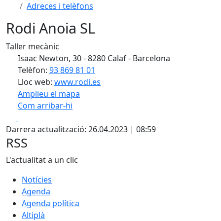
Adreces i telèfons
Rodi Anoia SL
Taller mecànic
Isaac Newton, 30 - 8280 Calaf - Barcelona
Telèfon:
93 869 81 01
Lloc web:
www.rodi.es
Amplieu el mapa
Com arribar-hi
Leaflet
| ©
OpenStreetMap
contributors
Facebook
X
+
Darrera actualització: 26.04.2023 | 08:59
−
RSS
L'actualitat a un clic
Notícies
Agenda
Agenda política
Altiplà