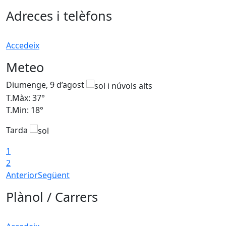
Adreces i telèfons
Accedeix
Meteo
Diumenge, 9 d’agost
D
T.Màx: 37°
T
T.Min: 18°
T
Tarda
T
1
2
Anterior
Següent
Plànol / Carrers