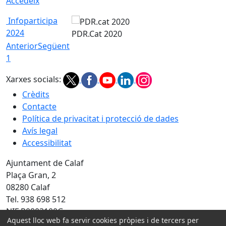
Accedeix
Infoparticipa
2024
PDR.Cat 2020
Anterior
Següent
1
Xarxes socials:
Crèdits
Contacte
Política de privacitat i protecció de dades
Avís legal
Accessibilitat
Ajuntament de Calaf
Plaça Gran, 2
08280 Calaf
Tel. 938 698 512
NIF P0803100G
Aquest lloc web fa servir cookies pròpies i de tercers per