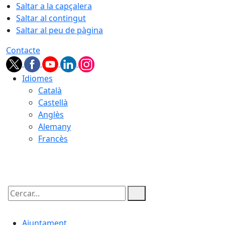
Saltar a la capçalera
Saltar al contingut
Saltar al peu de pàgina
Contacte
Idiomes
Català
Castellà
Anglès
Alemany
Francès
09.08.2026 | 10:27
Cercar:
Ajuntament