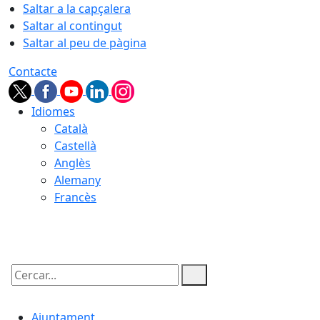
Saltar a la capçalera
Saltar al contingut
Saltar al peu de pàgina
Contacte
Idiomes
Català
Castellà
Anglès
Alemany
Francès
07.08.2026 | 17:50
Cercar:
Ajuntament