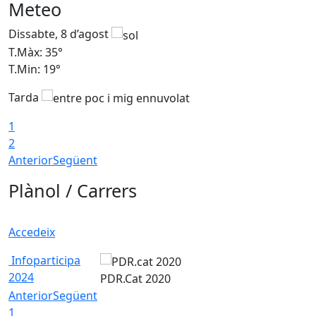
Meteo
Dissabte, 8 d’agost
D
T.Màx: 35°
T
T.Min: 19°
T
Tarda
1
2
Anterior
Següent
Plànol / Carrers
Accedeix
Infoparticipa
2024
PDR.Cat 2020
Anterior
Següent
1