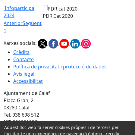
Infoparticipa
2024
PDR.Cat 2020
Anterior
Següent
1
Xarxes socials:
Crèdits
Contacte
Política de privacitat i protecció de dades
Avís legal
Accessibilitat
Ajuntament de Calaf
Plaça Gran, 2
08280 Calaf
Tel. 938 698 512
NIF P0803100G
Aquest lloc web fa servir cookies pròpies i de tercers per
facilitar-te una experiència de navegació òptima i recollir
Amb la col·laboració de: