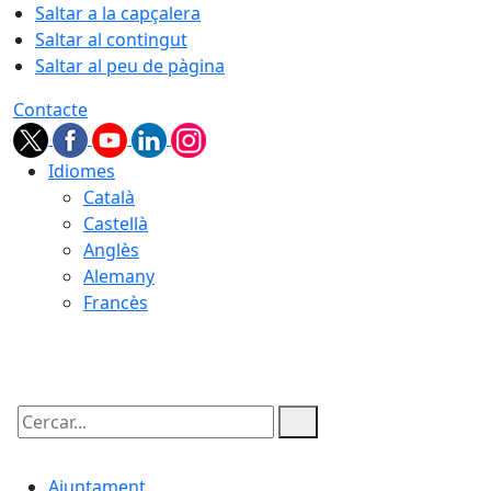
Saltar a la capçalera
Saltar al contingut
Saltar al peu de pàgina
Contacte
Idiomes
Català
Castellà
Anglès
Alemany
Francès
07.08.2026 | 18:44
Cercar:
Ajuntament