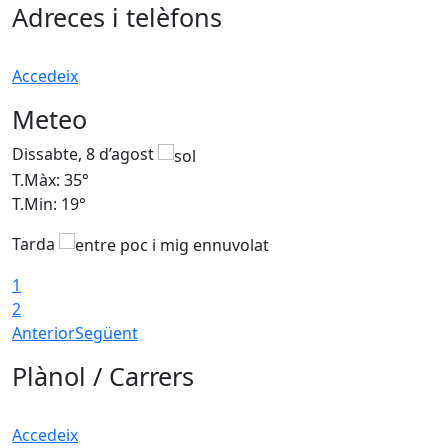
Adreces i telèfons
Accedeix
Meteo
Dissabte, 8 d’agost
D
T.Màx: 35°
T
T.Min: 19°
T
Tarda
1
2
Anterior
Següent
Plànol / Carrers
Accedeix