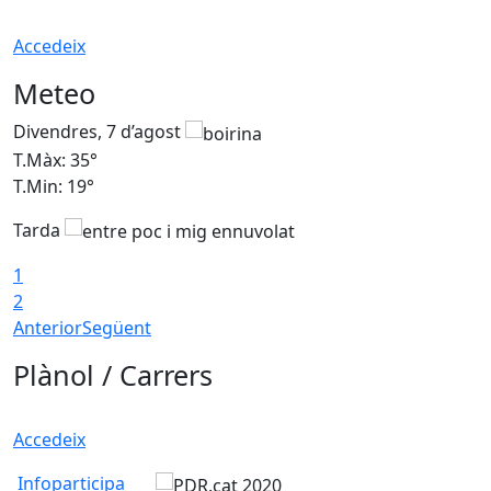
Accedeix
Meteo
Divendres, 7 d’agost
D
T.Màx: 35°
T
T.Min: 19°
T
Tarda
T
1
2
Anterior
Següent
Plànol / Carrers
Accedeix
Infoparticipa