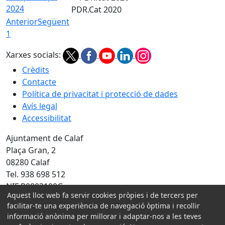
2024
PDR.Cat 2020
Anterior
Següent
1
Xarxes socials:
Crèdits
Contacte
Política de privacitat i protecció de dades
Avís legal
Accessibilitat
Ajuntament de Calaf
Plaça Gran, 2
08280 Calaf
Tel. 938 698 512
NIF P0803100G
Aquest lloc web fa servir cookies pròpies i de tercers per
facilitar-te una experiència de navegació òptima i recollir
Amb la col·laboració de:
informació anònima per millorar i adaptar-nos a les teves