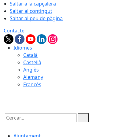
Saltar a la capçalera
Saltar al contingut
Saltar al peu de pàgina
Contacte
Idiomes
Català
Castellà
Anglès
Alemany
Francès
07.08.2026 | 12:04
Cercar:
Ajuntament