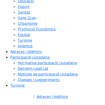
Educació
Esport
Sanitat
Gent Gran
Urbanisme
Promoció Econòmica
Equitat
Turisme
Joventut
Adreces i telèfons
Participació ciutadana
Normativa participació ciutadana
Decidim-calaf.cat
Notícies de participació ciutadana
Queixes i suggeriments
Turisme
Adreces i telèfons