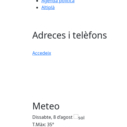
Agenda política
Altiplà
Adreces i telèfons
Accedeix
Meteo
Dissabte, 8 d’agost
T.Màx: 35°