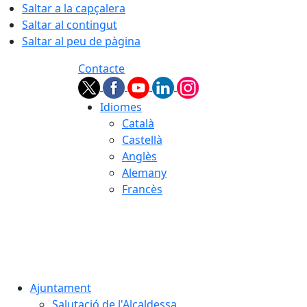
Saltar a la capçalera
Saltar al contingut
Saltar al peu de pàgina
Contacte
Idiomes
Català
Castellà
Anglès
Alemany
Francès
08.08.2026 | 08:21
Ajuntament
Salutació de l'Alcaldessa