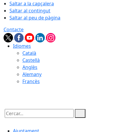
Saltar a la capçalera
Saltar al contingut
Saltar al peu de pàgina
Contacte
Idiomes
Català
Castellà
Anglès
Alemany
Francès
08.08.2026 | 17:48
Cercar:
Ajuntament