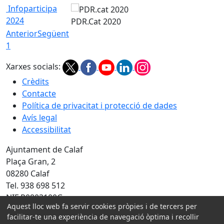
Infoparticipa
2024
PDR.Cat 2020
Anterior
Següent
1
Xarxes socials:
Crèdits
Contacte
Política de privacitat i protecció de dades
Avís legal
Accessibilitat
Ajuntament de Calaf
Plaça Gran, 2
08280 Calaf
Tel. 938 698 512
NIF P0803100G
Aquest lloc web fa servir cookies pròpies i de tercers per
facilitar-te una experiència de navegació òptima i recollir
Amb la col·laboració de: