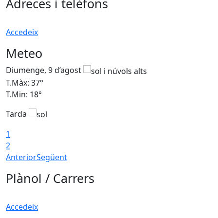
Adreces i telèfons
Accedeix
Meteo
Diumenge, 9 d’agost
D
T.Màx: 37°
T
T.Min: 18°
T
Tarda
T
1
2
Anterior
Següent
Plànol / Carrers
Accedeix