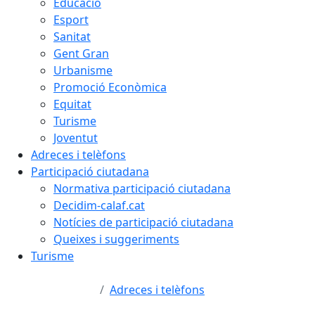
Educació
Esport
Sanitat
Gent Gran
Urbanisme
Promoció Econòmica
Equitat
Turisme
Joventut
Adreces i telèfons
Participació ciutadana
Normativa participació ciutadana
Decidim-calaf.cat
Notícies de participació ciutadana
Queixes i suggeriments
Turisme
Adreces i telèfons