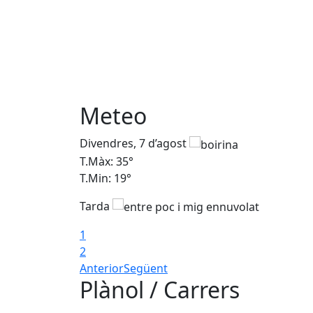
Meteo
Divendres, 7 d’agost
T.Màx: 35°
T.Min: 19°
Tarda
1
2
Anterior
Següent
Plànol / Carrers