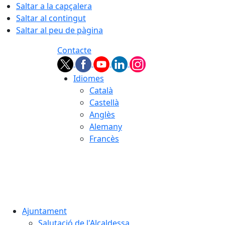
Saltar a la capçalera
Saltar al contingut
Saltar al peu de pàgina
Contacte
Idiomes
Català
Castellà
Anglès
Alemany
Francès
07.08.2026 | 07:50
Ajuntament
Salutació de l'Alcaldessa