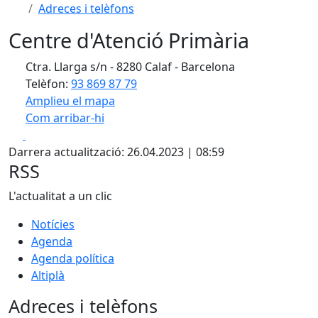
Adreces i telèfons
Centre d'Atenció Primària
Ctra. Llarga s/n - 8280 Calaf - Barcelona
Telèfon:
93 869 87 79
Amplieu el mapa
Com arribar-hi
Leaflet
| ©
OpenStreetMap
contributors
Facebook
X
+
Darrera actualització: 26.04.2023 | 08:59
−
RSS
L'actualitat a un clic
Notícies
Agenda
Agenda política
Altiplà
Adreces i telèfons