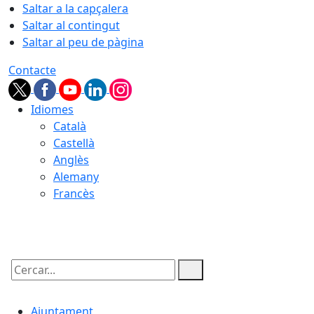
Saltar a la capçalera
Saltar al contingut
Saltar al peu de pàgina
Contacte
Idiomes
Català
Castellà
Anglès
Alemany
Francès
09.08.2026 | 07:45
Cercar:
Ajuntament