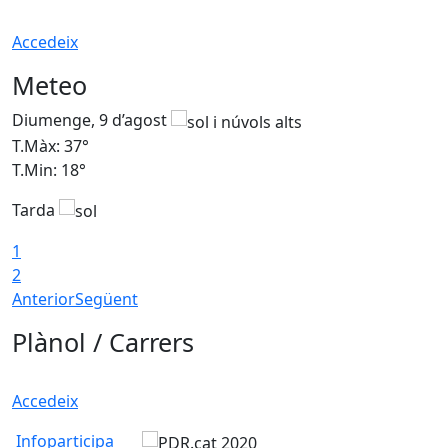
Accedeix
Meteo
Diumenge, 9 d’agost
D
T.Màx: 37°
T
T.Min: 18°
T
Tarda
T
1
2
Anterior
Següent
Plànol / Carrers
Accedeix
Infoparticipa