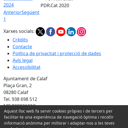
2024
PDR.Cat 2020
Anterior
Següent
1
Xarxes socials:
Crèdits
Contacte
Política de privacitat i protecció de dades
Avís legal
Accessibilitat
Ajuntament de Calaf
Plaça Gran, 2
08280 Calaf
Tel. 938 698 512
NIF P0803100G
Aquest lloc web fa servir cookies pròpies i de tercers per
facilitar-te una experiència de navegació òptima i recollir
Amb la col·laboració de:
informació anònima per millorar i adaptar-nos a les teves