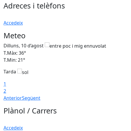
Adreces i telèfons
Accedeix
Meteo
Dilluns, 10 d’agost
D
T.Màx: 36°
T
T.Min: 21°
T
Tarda
T
1
2
Anterior
Següent
Plànol / Carrers
Accedeix