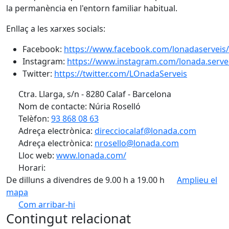
la permanència en l'entorn familiar habitual.
Enllaç a les xarxes socials:
Facebook:
https://www.facebook.com/lonadaserveis/
Instagram:
https://www.instagram.com/lonada.serve
Twitter:
https://twitter.com/LOnadaServeis
Ctra. Llarga, s/n - 8280 Calaf - Barcelona
Nom de contacte: Núria Roselló
Telèfon:
93 868 08 63
Adreça electrònica:
direcciocalaf@lonada.com
Adreça electrònica:
nrosello@lonada.com
Lloc web:
www.lonada.com/
Horari:
De dilluns a divendres de 9.00 h a 19.00 h
Amplieu el
mapa
Com arribar-hi
Leaflet
| ©
OpenStreetMap
contributors
Contingut relacionat
+