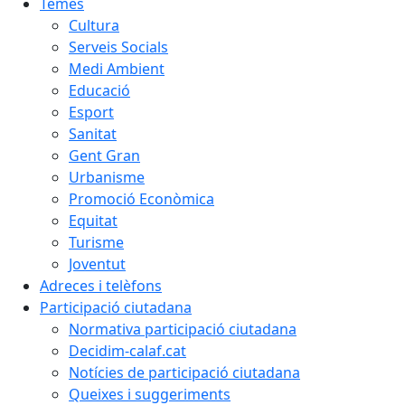
Temes
Cultura
Serveis Socials
Medi Ambient
Educació
Esport
Sanitat
Gent Gran
Urbanisme
Promoció Econòmica
Equitat
Turisme
Joventut
Adreces i telèfons
Participació ciutadana
Normativa participació ciutadana
Decidim-calaf.cat
Notícies de participació ciutadana
Queixes i suggeriments