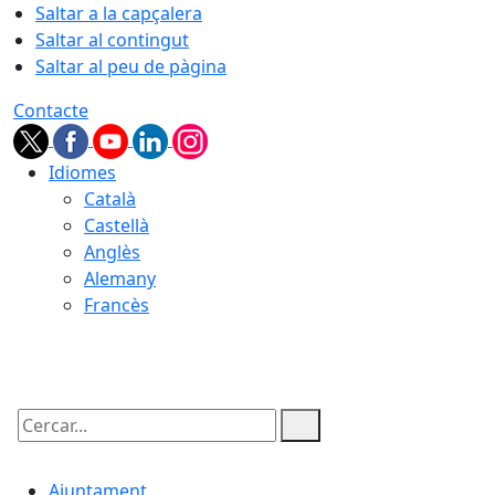
Saltar a la capçalera
Saltar al contingut
Saltar al peu de pàgina
Contacte
Idiomes
Català
Castellà
Anglès
Alemany
Francès
06.08.2026 | 18:29
Cercar:
Ajuntament