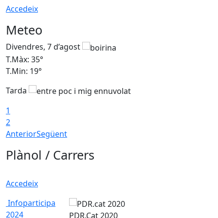
Accedeix
Meteo
Divendres, 7 d’agost
D
T.Màx: 35°
T
T.Min: 19°
T
Tarda
T
1
2
Anterior
Següent
Plànol / Carrers
Accedeix
Infoparticipa
2024
PDR.Cat 2020