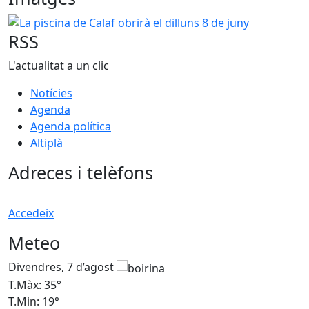
La piscina de Calaf obrirà el dilluns 8 de juny
RSS
L'actualitat a un clic
Notícies
Agenda
Agenda política
Altiplà
Adreces i telèfons
Accedeix
Meteo
Divendres, 7 d’agost
D
T.Màx: 35°
T
T.Min: 19°
T