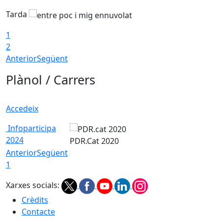
Tarda
T
1
2
Anterior
Següent
Plànol / Carrers
Accedeix
Infoparticipa
2024
PDR.Cat 2020
Anterior
Següent
1
Xarxes socials:
Crèdits
Contacte