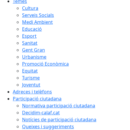
Temes
Cultura
Serveis Socials
Medi Ambient
Educació
Esport
Sanitat
Gent Gran
Urbanisme
Promoció Econòmica
Equitat
Turisme
Joventut
Adreces i telèfons
Participació ciutadana
Normativa participació ciutadana
Decidim-calaf.cat
Notícies de participació ciutadana
Queixes i suggeriments