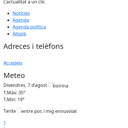
L'actualitat a un clic
Notícies
Agenda
Agenda política
Altiplà
Adreces i telèfons
Accedeix
Meteo
Divendres, 7 d’agost
D
T.Màx: 35°
T
T.Min: 19°
T
Tarda
T
1