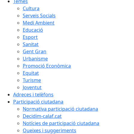
Temes
Cultura
Serveis Socials
Medi Ambient
Educació
Esport
Sanitat
Gent Gran
Urbanisme
Promoció Econòmica
Equitat
Turisme
Joventut
Adreces i telèfons
Participació ciutadana
Normativa participació ciutadana
Decidim-calaf.cat
Notícies de participació ciutadana
Queixes i suggeriments