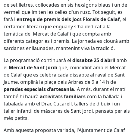
de set lletres, col·locades en sis hexàgons blaus i un de
vermell que imiten les cel·les d'un rusc. Tot seguit, es
farà l'
entrega de premis dels Jocs Florals de Calaf,
el
certamen literari que enguany s'ha dedicat a la
temàtica del Mercat de Calaf i que compta amb
diferents categories i premis. La jornada es clourà amb
sardanes enllaunades, mantenint viva la tradició.
La programació continuarà el
dissabte 25 d'abril
amb
el
Mercat de Sant Jordi
que, coincidint amb el Mercat
de Calaf que es celebra cada dissabte al raval de Sant
Jaume, omplirà la plaça dels Arbres de 9 a 14 h de
parades especials d'artesania.
A més, durant el matí
també hi haurà
activitats familiars
com la ballada i
tabalada amb el Drac Cucarell, tallers de dibuix i un
taller infantil de màscares de Sant Jordi, pensats per als
més petits.
Amb aquesta proposta variada, l'Ajuntament de Calaf