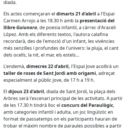
diada.
Els actes començaran el
dimarts 21 d'abril
a l'Espai
Carmen Arrojo a les 18.30 h amb la
presentació del
llibre
Guiunara
, de poesia infantil, a càrrec d'Araceli
López. Amb els diferents textos, l'autora calafina
recordarà, des de l'emoció d'un infant, les vivències
més senzilles i profundes de l'univers: la pluja, el cant
dels ocells, la nit, el mar, els estels...
L'endemà,
dimecres 22 d'abril,
l'Espai Jove acollirà un
taller de roses de Sant Jordi amb origami
, adreçat
especialment al públic jove, de 17 h a 19 h.
El
dijous 23 d'abril
, diada de Sant Jordi, la plaça dels
Arbres serà l'escenari principal de les activitats. A partir
de les 17.30 h tindrà lloc el
concurs del Paraulògic
,
amb categories infantil i adulta, un joc lingüístic en
format de passatemps on els participants hauran de
trobar el màxim nombre de paraules possibles a partir