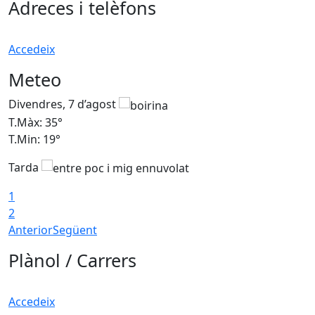
Adreces i telèfons
Accedeix
Meteo
Divendres, 7 d’agost
D
T.Màx: 35°
T
T.Min: 19°
T
Tarda
T
1
2
Anterior
Següent
Plànol / Carrers
Accedeix