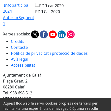
Infoparticipa
2024
PDR.Cat 2020
Anterior
Següent
1
Xarxes socials:
Crèdits
Contacte
Política de privacitat i protecció de dades
Avís legal
Accessibilitat
Ajuntament de Calaf
Plaça Gran, 2
08280 Calaf
Tel. 938 698 512
NIF P0803100G
Aquest lloc web fa servir cookies pròpies i de tercers per
facilitar-te una experiència de navegació òptima i recollir
Amb la col·laboració de: