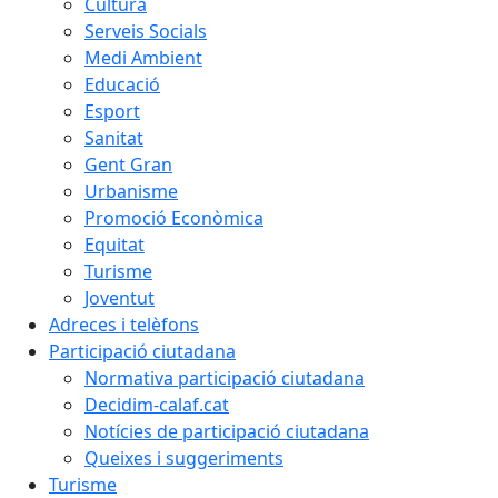
Cultura
Serveis Socials
Medi Ambient
Educació
Esport
Sanitat
Gent Gran
Urbanisme
Promoció Econòmica
Equitat
Turisme
Joventut
Adreces i telèfons
Participació ciutadana
Normativa participació ciutadana
Decidim-calaf.cat
Notícies de participació ciutadana
Queixes i suggeriments
Turisme